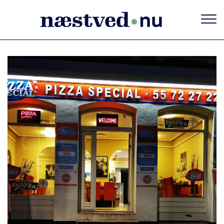
Gå
til
hovedindhold