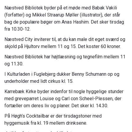
Næstved Bibliotek byder på et møde med Babak Vakili
(forfatter) og Mikkel Straarup Møller (illustrator), der står
bag de populære bøger om Anas Hashim. Det sker tirsdag
fra 10.30-12.
Næstved City inviterer til, at du kan male dit eget sværd og
skjold på Hjultorv mellem 11 og 15. Det koster 60 kroner.
Næstved Bibliotek har højtlæsning og tegnefilm mellem 11
og 11.30.
I Kulturladen i Fuglebjerg dukker Benny Schumann op og
underholder med lidt cirkus kl. 15.
Karrebæk Kirke byder indenfor til nogle hyggelige stunder
med greveparret Louise og Carl con Scheel-Plessen, der
fortæller om deres liv og planer. Det sker kl. 14.30.
På Høgh’s Cocktailbar er der tirsdagstoner med
hyggemusik fra kl. 19 mellem drinksene.