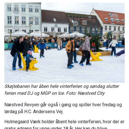
Skøjtebanen har åben hele vinterferien og søndag slutter
ferien med DJ og MGP on Ice. Foto: Næstved City
Næstved Revyen går også i gang og spiller hver fredag og
lørdag på H.C. Andersens Vej.
Holmegaard Værk holder åbent hele vinterferien, hvor der er
gratis adgang for unge under 18 år. Her kan du blive