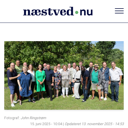
Gå
til
hovedindhold
Fotograf:
John Ringstrøm
15. juni 2025 - 10:04
|
Opdateret
13. november 2025 - 14:53