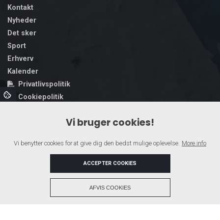
Kontakt
Nyheder
Det sker
Sport
Erhverv
Kalender
Privatlivspolitik
Cookiepolitik
Handelsbetingelser
Vi bruger cookies!
Politisk annoncering & gennemsigtighed
Vi benytter cookies for at give dig den bedst mulige oplevelse.
More info
ACCEPTER COOKIES
Top_menu
Forside
Om os
Annoncering
Kontakt
AFVIS COOKIES
Facebook
Instagram
Copyright © 2026 - Ringstrøm Media ApS
, CVR 45233995