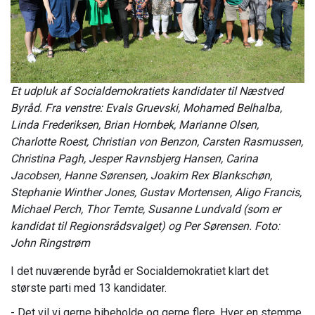
Et udpluk af Socialdemokratiets kandidater til Næstved
Byråd. Fra venstre: Evals Gruevski, Mohamed Belhalba,
Linda Frederiksen, Brian Hornbek, Marianne Olsen,
Charlotte Roest, Christian von Benzon, Carsten Rasmussen,
Christina Pagh, Jesper Ravnsbjerg Hansen, Carina
Jacobsen, Hanne Sørensen, Joakim Rex Blankschøn,
Stephanie Winther Jones, Gustav Mortensen, Aligo Francis,
Michael Perch, Thor Temte, Susanne Lundvald (som er
kandidat til Regionsrådsvalget) og Per Sørensen. Foto:
John Ringstrøm
I det nuværende byråd er Socialdemokratiet klart det
største parti med 13 kandidater.
- Det vil vi gerne bibeholde og gerne flere. Hver en stemme