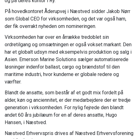
og på deres kontor i Ry.
På hovedkontoret Åderupvej i Næstved sidder Jakob Nørr
som Global CEO for virksomheden, og det var også ham,
der fik overrakt nyheden om nomineringen.
Virksomheden har over en årrække tredoblet sin
ordretilgang og omsætningen er også vokset markant. Den
har et globalt udsyn med eksempelvis produktion og salg i
Asien. Emerson Marine Solutions sælger automatiserede
løsninger indenfor ballast, cargo og brændstof til den
maritime industri, hvor kunderne er globale redere og
værfter.
Blandt de ansatte, som består af et godt mix fordelt på
alder, køn og anciennitet, er der medarbejdere der er tredje
generation i virksomheden. For nylig fejrede den blandt
andet 60 års jubilæum for en af deres ansatte, Hugo
Hansen, i Næstved.
Næstved Erhvervspris drives af Næstved Erhvervsforening