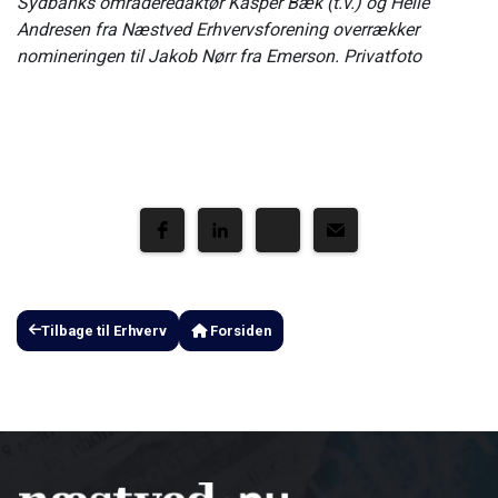
Sydbanks områderedaktør Kasper Bæk (t.v.) og Helle
Andresen fra Næstved Erhvervsforening overrækker
nomineringen til Jakob Nørr fra Emerson. Privatfoto
Tilbage til Erhverv
Forsiden