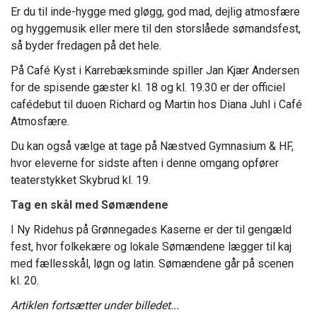
Er du til inde-hygge med gløgg, god mad, dejlig atmosfære
og hyggemusik eller mere til den storslåede sømandsfest,
så byder fredagen på det hele.
På Café Kyst i Karrebæksminde spiller Jan Kjær Andersen
for de spisende gæster kl. 18 og kl. 19.30 er der officiel
cafédebut til duoen Richard og Martin hos Diana Juhl i Café
Atmosfære.
Du kan også vælge at tage på Næstved Gymnasium & HF,
hvor eleverne for sidste aften i denne omgang opfører
teaterstykket Skybrud kl. 19.
Tag en skål med Sømændene
I Ny Ridehus på Grønnegades Kaserne er der til gengæld
fest, hvor folkekære og lokale Sømændene lægger til kaj
med fællesskål, løgn og latin. Sømændene går på scenen
kl. 20.
Artiklen fortsætter under billedet...