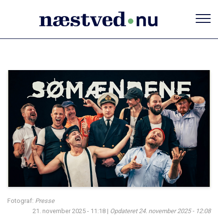
Gå
til
hovedindhold
Fotograf:
Presse
21. november 2025 - 11:18
|
Opdateret
24. november 2025 - 12:08