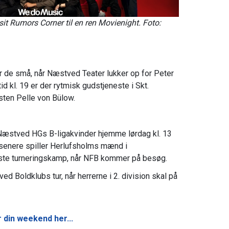
t Rumors Corner til en ren Movienight. Foto:
r de små, når Næstved Teater lukker op for Peter
tid kl. 19 er der rytmisk gudstjeneste i Skt.
sten Pelle von Bülow.
 Næstved HGs B-ligakvinder hjemme lørdag kl. 13
 senere spiller Herlufsholms mænd i
dste turneringskamp, når NFB kommer på besøg.
ed Boldklubs tur, når herrerne i 2. division skal på
 din weekend her...