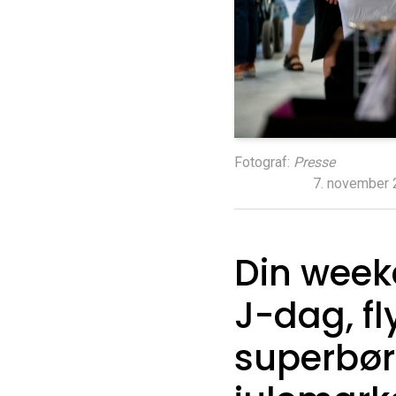
Fotograf:
Presse
7. november 
Din week
J-dag, f
superbør