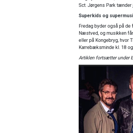
Sct. Jørgens Park tænder j
Superkids og supermus
Fredag byder også på de f
Næstved, og musikken får 
eller på Kongebryg, hvor The
Karrebæksminde kl. 18 og
Artiklen fortsætter under bi