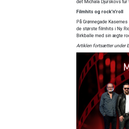
det Michala Djurskovs tur t
Filmhits og rock'n'roll
På Grønnegade Kasernes K
de største filmhits i Ny R
Birkballe med sin ægte roc
Artiklen fortsætter under bi