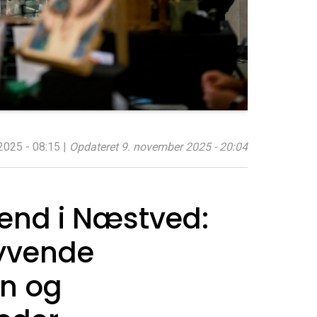
2025 - 08:15
|
Opdateret
9. november 2025 - 20:04
end i Næstved:
lyvende
n og