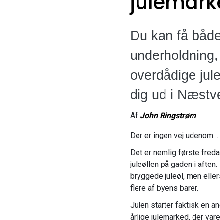
julemark
Du kan få både 
underholdning,
overdådige jul
dig ud i Næst
Af
John Ringstrøm
Der er ingen vej udenom… j
Det er nemlig første fred
juleøllen på gaden i aften.
bryggede juleøl, men eller
flere af byens barer.
Julen starter faktisk en a
årlige julemarked, der var