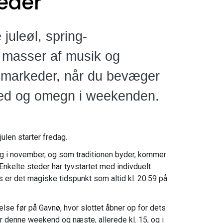
eder
juleøl, spring-
 masser af musik og
emarkeder, når du bevæger
ved og omegn i weekenden.
ulen starter fredag.
ag i november, og som traditionen byder, kommer
 Enkelte steder har tyvstartet med indivduelt
s er det magiske tidspunkt som altid kl. 20.59 på
nelse før på Gavnø, hvor slottet åbner op for dets
er denne weekend og næste, allerede kl. 15, og i