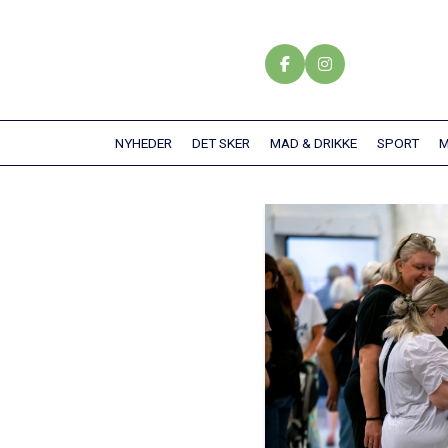
Gå
til
hovedindhold
NYHEDER
DET SKER
MAD & DRIKKE
SPORT
M