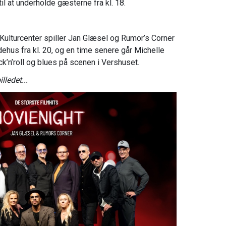
il at underholde gæsterne fra kl. 18.
ulturcenter spiller Jan Glæsel og Rumor’s Corner
idehus fra kl. 20, og en time senere går Michelle
k’n’roll og blues på scenen i Vershuset.
lledet...