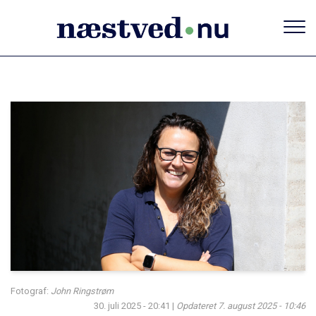
Gå
til
hovedindhold
Fotograf:
John Ringstrøm
30. juli 2025 - 20:41
|
Opdateret
7. august 2025 - 10:46