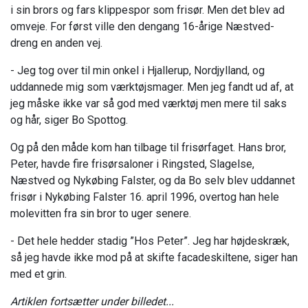
i sin brors og fars klippespor som frisør. Men det blev ad
omveje. For først ville den dengang 16-årige Næstved-
dreng en anden vej.
- Jeg tog over til min onkel i Hjallerup, Nordjylland, og
uddannede mig som værktøjsmager. Men jeg fandt ud af, at
jeg måske ikke var så god med værktøj men mere til saks
og hår, siger Bo Spottog.
Og på den måde kom han tilbage til frisørfaget. Hans bror,
Peter, havde fire frisørsaloner i Ringsted, Slagelse,
Næstved og Nykøbing Falster, og da Bo selv blev uddannet
frisør i Nykøbing Falster 16. april 1996, overtog han hele
molevitten fra sin bror to uger senere.
- Det hele hedder stadig ”Hos Peter”. Jeg har højdeskræk,
så jeg havde ikke mod på at skifte facadeskiltene, siger han
med et grin.
Artiklen fortsætter under billedet...