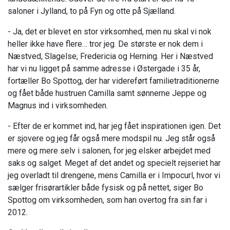
saloner i Jylland, to på Fyn og otte på Sjælland.
- Ja, det er blevet en stor virksomhed, men nu skal vi nok
heller ikke have flere… tror jeg. De største er nok dem i
Næstved, Slagelse, Fredericia og Herning. Her i Næstved
har vi nu ligget på samme adresse i Østergade i 35 år,
fortæller Bo Spottog, der har videreført familietraditionerne
og fået både hustruen Camilla samt sønnerne Jeppe og
Magnus ind i virksomheden.
- Efter de er kommet ind, har jeg fået inspirationen igen. Det
er sjovere og jeg får også mere modspil nu. Jeg står også
mere og mere selv i salonen, for jeg elsker arbejdet med
saks og salget. Meget af det andet og specielt rejseriet har
jeg overladt til drengene, mens Camilla er i Impocurl, hvor vi
sælger frisørartikler både fysisk og på nettet, siger Bo
Spottog om virksomheden, som han overtog fra sin far i
2012.