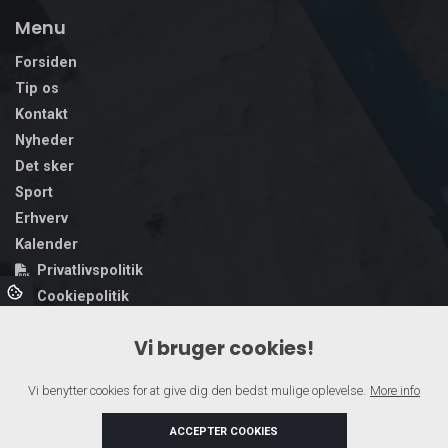
Menu
Forsiden
Tip os
Kontakt
Nyheder
Det sker
Sport
Erhverv
Kalender
Privatlivspolitik
Cookiepolitik
Handelsbetingelser
Vi bruger cookies!
Politisk annoncering & gennemsigtighed
Vi benytter cookies for at give dig den bedst mulige oplevelse.
More info
ACCEPTER COOKIES