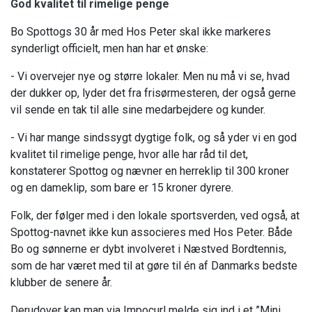
God kvalitet til rimelige penge
Bo Spottogs 30 år med Hos Peter skal ikke markeres
synderligt officielt, men han har et ønske:
- Vi overvejer nye og større lokaler. Men nu må vi se, hvad
der dukker op, lyder det fra frisørmesteren, der også gerne
vil sende en tak til alle sine medarbejdere og kunder.
- Vi har mange sindssygt dygtige folk, og så yder vi en god
kvalitet til rimelige penge, hvor alle har råd til det,
konstaterer Spottog og nævner en herreklip til 300 kroner
og en dameklip, som bare er 15 kroner dyrere.
Folk, der følger med i den lokale sportsverden, ved også, at
Spottog-navnet ikke kun associeres
med Hos Peter. Både
Bo og sønnerne er dybt involveret i Næstved Bordtennis,
som de har været med til at gøre til én af Danmarks bedste
klubber de senere år.
Derudover kan man via Impocurl melde sig ind i et ”Mini