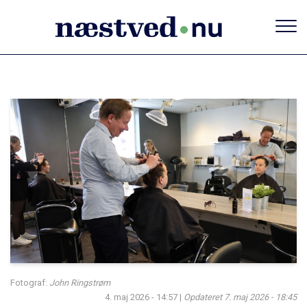
Gå
til
hovedindhold
Fotograf:
John Ringstrøm
4. maj 2026 - 14:57
|
Opdateret
7. maj 2026 - 18:45